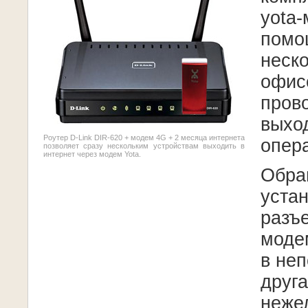
yota
помо
неско
офис
пров
выхо
Роутер D-Link DIR-620 + модем 4G + 2 месяца интернета
опера
позволяет сразу нескольким устройствам выходить в
интернет через модем Yota.
Обра
уста
разъ
модем
в неп
друга
неже