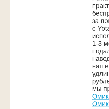
практ
беспр
за п
с Yo
испо
1-3 м
подал
навод
наше
удлин
рубле
мы п
Омик
Омик